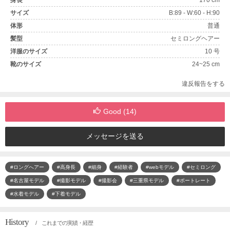
身長
170 cm
サイズ
B:89 - W:60 - H:90
体形
普通
髪型
セミロングヘアー
洋服のサイズ
10 号
靴のサイズ
24~25 cm
違反報告をする
Good (
14
)
メッセージを送る
#ロングへアー
#高身長
#細身
#経験者
#webモデル
#セミロング
#名古屋モデル
#撮影モデル
#撮影会
#三重県モデル
#ポートレート
#水着モデル
#下着モデル
History
/ これまでの実績・経歴