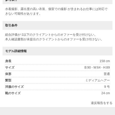
水着撮影、露出度の高い衣装、個室での撮影 が含まれるお仕事には対応で
きない可能性があります。
取引条件
総合評価が-1以下のクライアントからのオファーを受け付けない。
本人確認書類が未提出のクライアントからのオファーを受け付けない。
モデル詳細情報
身長
158 cm
サイズ
B:90 - W:64 - H:89
体形
普通
髪型
ミディアムヘアー
洋服のサイズ
9 号
靴のサイズ
24 cm
違反報告をする