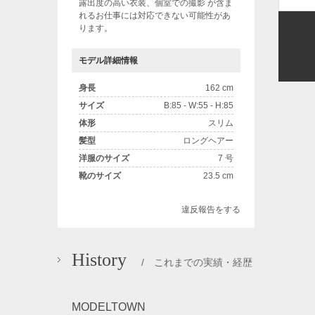
露出度の高い衣装、個室での撮影 が含ま
れるお仕事には対応できない可能性があ
ります。
モデル詳細情報
身長
162 cm
サイズ
B:85 - W:55 - H:85
体形
スリム
髪型
ロングヘアー
洋服のサイズ
7 号
靴のサイズ
23.5 cm
違反報告をする
History
/ これまでの実績・経歴
MODELTOWN