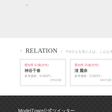
---
RELATION
/ YUIさんを見た人は、こんな
愛知県 42歳(女性)
愛知県 35歳(女性)
神谷千春
渚 麗奈
参考価格：8,000円～
参考価格：5,000円～
2781日前
4347日前
ModelTown公式ツイッター