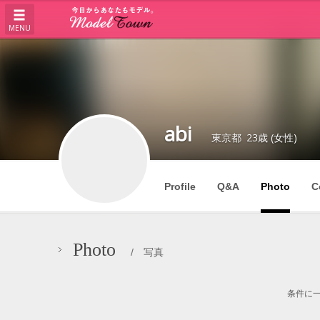
MENU
abi
東京都
23歳 (女性)
Profile
Q&A
Photo
C
Photo
/ 写真
条件に