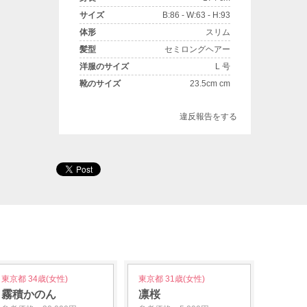
サイズ
B:86 - W:63 - H:93
体形
スリム
髪型
セミロングヘアー
洋服のサイズ
L 号
靴のサイズ
23.5cm cm
違反報告をする
東京都 34歳(女性)
東京都 31歳(女性)
霧積かのん
凛桜