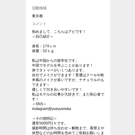
活動地域
東京都
コメント
初めまして、こちらはアビです！
＜自己紹介＞
身長：174ｃｍ
体重：52ｋｇ
私は中国からの留学生です。
中国でモデルを学ぶことがあります！
体でタトゥーがいくつあります。
自分でメイクができます！普通はクールや欧
米風のメイクが多いですが、ナチュラルのも
できます～
優しくて付き合いやすいです！
私はモデルの仕事が大好きで、まだ初心者で
す！
＜SNS＞
instagram@yueyuereka
＜その他特記＞
通常5000円1ｈです。
撮影時間は待ち合わせ～解散まで、着替えや
休憩などのお時間を含めてご依頼お願いしま