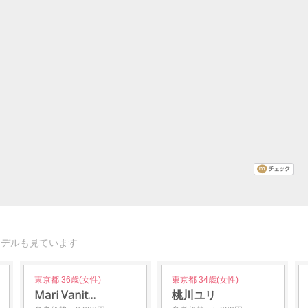
モデルも見ています
東京都 36歳(女性)
東京都 34歳(女性)
Mari Vanit…
桃川ユリ