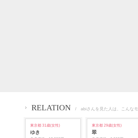
RELATION
/ abiさんを見た人は、こんな
東京都 31歳(女性)
東京都 29歳(女性)
ゆき
翠