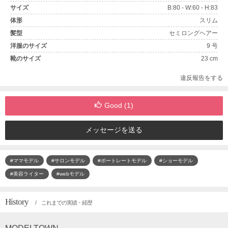
サイズ
B:80 - W:60 - H:83
体形
スリム
髪型
セミロングヘアー
洋服のサイズ
9 号
靴のサイズ
23 cm
違反報告をする
Good (
1
)
メッセージを送る
#ママモデル
#サロンモデル
#ポートレートモデル
#ショーモデル
#美容ライター
#webモデル
History
/ これまでの実績・経歴