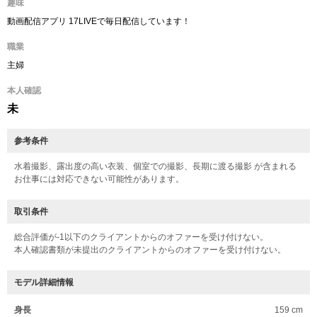
趣味
動画配信アプリ 17LIVEで毎日配信しています！
職業
主婦
本人確認
未
参考条件
水着撮影、露出度の高い衣装、個室での撮影、長期に渡る撮影 が含まれる
お仕事には対応できない可能性があります。
取引条件
総合評価が-1以下のクライアントからのオファーを受け付けない。
本人確認書類が未提出のクライアントからのオファーを受け付けない。
モデル詳細情報
身長
159 cm