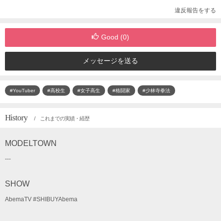
違反報告をする
Good (
0
)
メッセージを送る
#YouTuber
#高校生
#女子高生
#格闘家
#少林寺拳法
History
/ これまでの実績・経歴
MODELTOWN
---
SHOW
AbemaTV #SHIBUYAbema