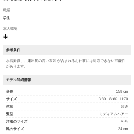
職業
学生
本人確認
未
参考条件
水着撮影、、露出度の高い衣装 が含まれるお仕事には対応できない可能性
があります。
モデル詳細情報
身長
159 cm
サイズ
B:80 - W:60 - H:70
体形
普通
髪型
ミディアムヘアー
洋服のサイズ
M 号
靴のサイズ
24 cm