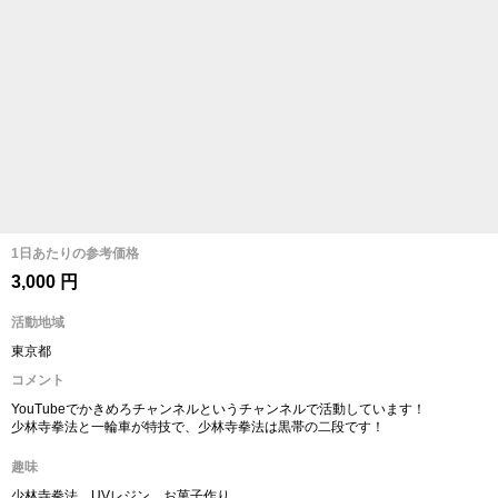
1日あたりの参考価格
3,000 円
活動地域
東京都
コメント
YouTubeでかきめろチャンネルというチャンネルで活動しています！
少林寺拳法と一輪車が特技で、少林寺拳法は黒帯の二段です！
趣味
少林寺拳法、UVレジン、お菓子作り