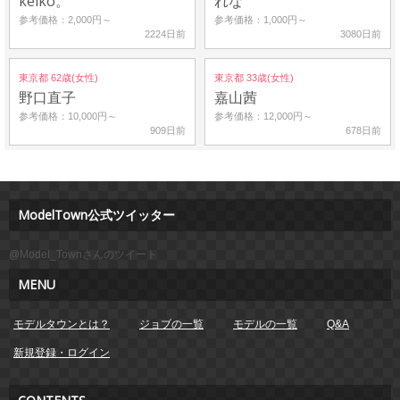
keiko。
れな
参考価格：2,000円～
参考価格：1,000円～
2224日前
3080日前
東京都 62歳(女性)
東京都 33歳(女性)
野口直子
嘉山茜
参考価格：10,000円～
参考価格：12,000円～
909日前
678日前
ModelTown公式ツイッター
@Model_Townさんのツイート
MENU
モデルタウンとは？
ジョブの一覧
モデルの一覧
Q&A
新規登録・ログイン