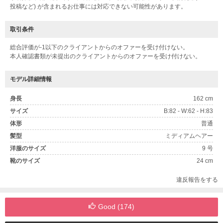
投稿など) が含まれるお仕事には対応できない可能性があります。
取引条件
総合評価が-1以下のクライアントからのオファーを受け付けない。
本人確認書類が未提出のクライアントからのオファーを受け付けない。
モデル詳細情報
身長
162 cm
サイズ
B:82 - W:62 - H:83
体形
普通
髪型
ミディアムヘアー
洋服のサイズ
9 号
靴のサイズ
24 cm
違反報告をする
Good (
174
)