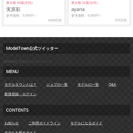
東京都 43歳(女性)
東京都 31歳(女性)
実原彩
ayana
参考価格：5,000円～
参考価格：4,000円～
4428日前
974日前
ModelTown公式ツイッター
@Model_Townさんのツイート
MENU
モデルタウンとは？
ジョブの一覧
モデルの一覧
Q&A
新規登録・ログイン
CONTENTS
お知らせ
ご利用ガイドライン
モデルになるガイド
モデルを探すガイド