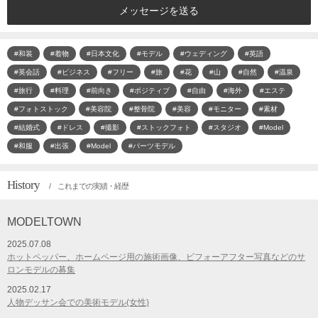
メッセージを送る
#和装
#着物
#日本文化
#モデル
#ウェディング
#英語
#英会話
#ビジネス
#フリー
#旅
#花
#山
#自然
#温泉
#旅行
#料理
#前向き
#ポジティブ
#自由
#海外
#エステ
#フォトストック
#美容院
#整骨院
#美容
#モニター
#素材
#結婚式
#ドレス
#撮影
#ストックフォト
#スタジオ
#Model
#和服
#出張
#Model
#パーツモデル
History
/ これまでの実績・経歴
MODELTOWN
2025.07.08
ホットペッパー、ホームページ用の施術画像、ビフォーアフター写真などのサ
ロンモデルの募集
2025.02.17
人物デッサン会での美術モデル(女性)