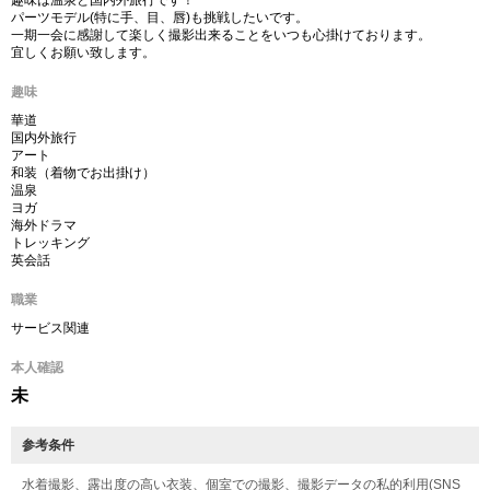
趣味は温泉と国内外旅行です！
パーツモデル(特に手、目、唇)も挑戦したいです。
一期一会に感謝して楽しく撮影出来ることをいつも心掛けております。
宜しくお願い致します。
趣味
華道
国内外旅行
アート
和装（着物でお出掛け）
温泉
ヨガ
海外ドラマ
トレッキング
英会話
職業
サービス関連
本人確認
未
参考条件
水着撮影、露出度の高い衣装、個室での撮影、撮影データの私的利用(SNS