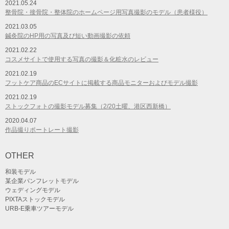
2021.05.24
整骨院・接骨院・整体院のホームページ用写真撮影のモデル（患者様役）
2021.03.05
鍼灸院のHP用の写真及び短い動画撮影の依頼
2021.02.22
コスメサイトで使用する写真の撮影＆化粧水のレビュー
2021.02.19
フットケア商品のECサイトに掲載する商品モニターおよびモデル撮影
2021.02.19
ストックフォトの撮影モデル募集（2/20土曜、港区西新橋）
2020.04.07
作品撮りポートレート撮影
OTHER
和装モデル
某企業パンフレットモデル
ウェディングモデル
PIXTAストックモデル
URB-E乗車ツアーモデル