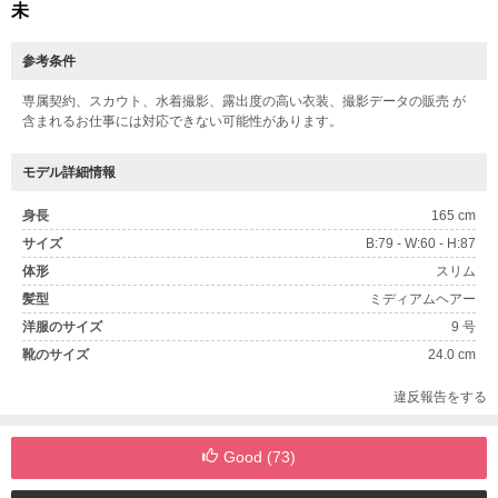
未
参考条件
専属契約、スカウト、水着撮影、露出度の高い衣装、撮影データの販売 が
含まれるお仕事には対応できない可能性があります。
モデル詳細情報
身長
165 cm
サイズ
B:79 - W:60 - H:87
体形
スリム
髪型
ミディアムヘアー
洋服のサイズ
9 号
靴のサイズ
24.0 cm
違反報告をする
Good (
73
)