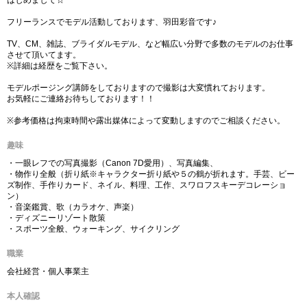
はじめまして☆
フリーランスでモデル活動しております、羽田彩音です♪
TV、CM、雑誌、ブライダルモデル、など幅広い分野で多数のモデルのお仕事
させて頂いてます。
※詳細は経歴をご覧下さい。
モデルポージング講師をしておりますので撮影は大変慣れております。
お気軽にご連絡お待ちしております！！
※参考価格は拘束時間や露出媒体によって変動しますのでご相談ください。
趣味
・一眼レフでの写真撮影（Canon 7D愛用）、写真編集、
・物作り全般（折り紙※キャラクター折り紙や５の鶴が折れます。手芸、ビー
ズ制作、手作りカード、ネイル、料理、工作、スワロフスキーデコレーショ
ン）
・音楽鑑賞、歌（カラオケ、声楽）
・ディズニーリゾート散策
・スポーツ全般、ウォーキング、サイクリング
職業
会社経営・個人事業主
本人確認