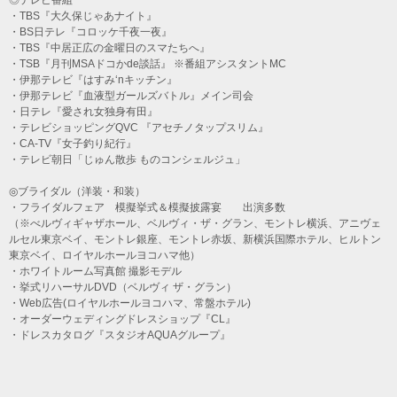
​・TBS『大久保じゃあナイト』
・BS日テレ『コロッケ千夜一夜』
・TBS『中居正広の金曜日のスマたちへ』
・TSB『月刊MSAドコかde談話』 ※番組アシスタントMC
・伊那テレビ『はすみ‘nキッチン』
・伊那テレビ『血液型ガールズバトル』メイン司会
・日テレ『愛され女独身有田』
・テレビショッピングQVC 『アセチノタップスリム』
・CA-TV『女子釣り紀行』
・テレビ朝日「じゅん散歩 ものコンシェルジュ」
◎ブライダル（洋装・和装）
​・フライダルフェア 模擬挙式＆模擬披露宴 出演多数
（※べルヴィギャザホール、ベルヴィ・ザ・グラン、モントレ横浜、アニヴェ
ルセル東京ベイ、モントレ銀座、モントレ赤坂、新横浜国際ホテル、ヒルトン
東京ベイ、ロイヤルホールヨコハマ他）
・ホワイトルーム写真館 撮影モデル
・挙式リハーサルDVD（ベルヴィ ザ・グラン）
・Web広告(ロイヤルホールヨコハマ、常盤ホテル)
・オーダーウェディングドレスショップ『CL』
・ドレスカタログ『スタジオAQUAグループ』