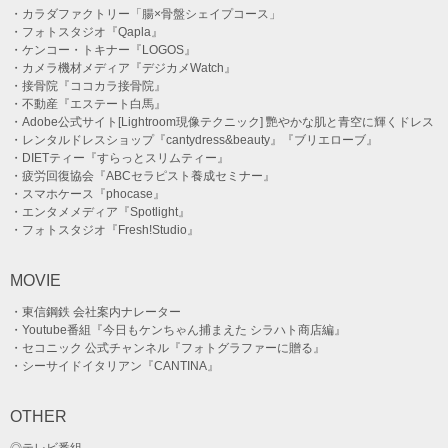
・カラダファクトリー「腸×骨盤シェイプコース」
・フォトスタジオ『Qapla』
・ケンコー・トキナー『LOGOS』
・カメラ機材メディア『デジカメWatch』
・接骨院『ココカラ接骨院』
・不動産『エステート白馬』
・Adobe公式サイト[Lightroom現像テクニック] 艷やかな肌と青空に輝くドレス
・レンタルドレスショップ『cantydress&beauty』『ブリエローブ』
・DIETティー『すらっとスリムティー』
・疲労回復協会『ABCセラピスト養成セミナー』
・スマホケース『phocase』
・エンタメメディア『Spotlight』
・フォトスタジオ『Fresh!Studio』
MOVIE
・東信鋼鉄 会社案内ナレーター
・Youtube番組『今日もケンちゃん捕まえた シラハト商店編』
・セコニック 公式チャンネル『フォトグラファーに贈る』
・シーサイドイタリアン『CANTINA』
OTHER
◎テレビ番組