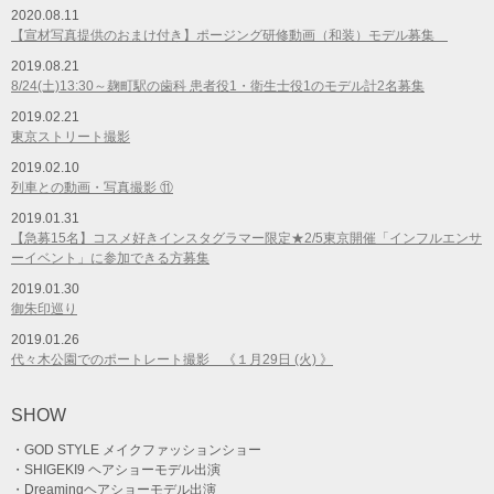
2020.08.11
【宣材写真提供のおまけ付き】ポージング研修動画（和装）モデル募集
2019.08.21
8/24(土)13:30～麹町駅の歯科 患者役1・衛生士役1のモデル計2名募集
2019.02.21
東京ストリート撮影
2019.02.10
列車との動画・写真撮影 ⑪
2019.01.31
【急募15名】コスメ好きインスタグラマー限定★2/5東京開催「インフルエンサ
ーイベント」に参加できる方募集
2019.01.30
御朱印巡り
2019.01.26
代々木公園でのポートレート撮影 《１月29日 (火) 》
SHOW
・GOD STYLE メイクファッションショー
・SHIGEKI9 ヘアショーモデル出演
・Dreamingヘアショーモデル出演