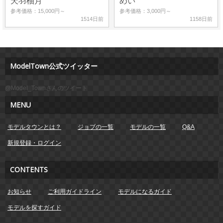
天羽柚月
めい
参考価格：15,000円～
参考価格：3,000円～
1514日前
1158日前
ModelTown公式ツイッター
@Model_Townさんのツイート
MENU
モデルタウンとは？
ジョブの一覧
モデルの一覧
Q&A
新規登録・ログイン
CONTENTS
お知らせ
ご利用ガイドライン
モデルになるガイド
モデルを探すガイド