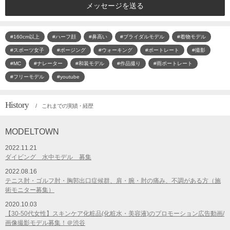
メッセージを送る
#160cm以上
#ハーフ顔
#鼻高い
#ブライダルモデル
#着物モデル
#スポーツ女子
#ポージング
#ウォーキング
#ポートレート
#撮影
#MC
#ナレーター
#和装モデル
#作品撮り
#雨ポートレート
#フリーモデル
#youtube
History
/ これまでの実績・経歴
MODELTOWN
2022.11.21
ダイビング 水中モデル 募集
2022.08.16
テニス肘・ゴルフ肘・胸郭出口症候群、肩・腕・肘の痛み、不調がある方（施
術モニター募集）
2020.10.03
【30-50代女性】スキンケア化粧品(化粧水・美容液)のプロモーション広告動画/
画像撮影モデル募集！＠渋谷