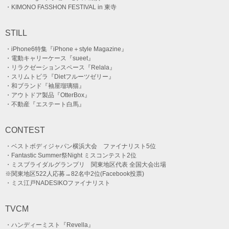
・KIMONO FASSHON FESTIVAL in 東寺
STILL
・iPhone6特集『iPhone＋style Magazine』
・電動キャリーケース『sueet』
・リラクゼーションスペース『Relala』
・スリムトビラ『Dietフルーツゼリー』
・和ブランド『袖屋瑠璃猫』
・アウトドア製品『OtterBox』
・不動産『エステート白馬』
CONTEST
・ベストボディジャパン横浜大会 ファイナリスト5位
・Fantastic Summer祭Night ミスコンテスト2位
・ミスブライダルグランプリ 関東地区代表 全国大会出場
※関東地区522人応募→82名中2位(Facebook投票)
・ミス江戸NADESIKOファイナリスト
TVCM
・ハンディーミスト『Revella』