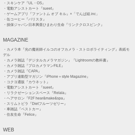
・スキンケア『UL・OS』
・電動アシストカート『sueet』
・ゲームアプリ『ファントム オブ キル』×「でんぱ組.inc」
・缶コーヒー『バリスタ』
・損保ジャパン日本興亜ひまわり生命『リンククロスピンク』
MAGAZINE
・カメラ本『光の魔術師イルコのオフカメラ・ストロボライティング』表紙モ
デル
・カメラ雑誌『デジタルカメラマガジン』『Lightroomの教科書』
・カメラ雑誌『プロカメラマンFILE』
・カメラ雑誌『CAPA』
・アプリ連動型マガジン『iPhone＋style Magazine』
・コクヨ通販『カウネット』
・電動アシストカート『sueet』
・リラクゼーションスペース『Relala』
・ヘアサロン『F2F hear&make&spa』
・スリムトビラ『Dietフルーツゼリー』
・車雑誌『ベストカー』
・住友生命『Felice』
WEB