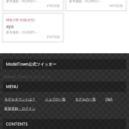
参考価格：30,000円～
参考価格：15,000円～
2792日前
5675日前
神奈川県 30歳(女性)
aya
参考価格：15,000円～
2707日前
ModelTown公式ツイッター
@Model_Townさんのツイート
MENU
モデルタウンとは？
ジョブの一覧
モデルの一覧
Q&A
新規登録・ログイン
CONTENTS