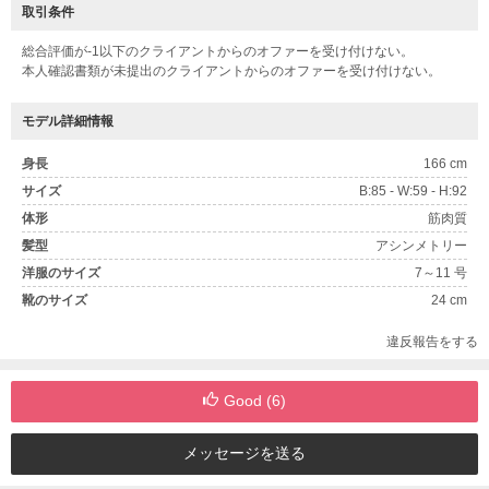
取引条件
総合評価が-1以下のクライアントからのオファーを受け付けない。
本人確認書類が未提出のクライアントからのオファーを受け付けない。
モデル詳細情報
身長
166 cm
サイズ
B:85 - W:59 - H:92
体形
筋肉質
髪型
アシンメトリー
洋服のサイズ
7～11 号
靴のサイズ
24 cm
違反報告をする
Good (
6
)
メッセージを送る