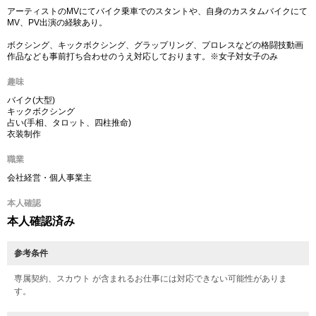
アーティストのMVにてバイク乗車でのスタントや、自身のカスタムバイクにて
MV、PV出演の経験あり。
ボクシング、キックボクシング、グラップリング、プロレスなどの格闘技動画
作品なども事前打ち合わせのうえ対応しております。※女子対女子のみ
趣味
バイク(大型)
キックボクシング
占い(手相、タロット、四柱推命)
衣装制作
職業
会社経営・個人事業主
本人確認
本人確認済み
参考条件
専属契約、スカウト が含まれるお仕事には対応できない可能性がありま
す。