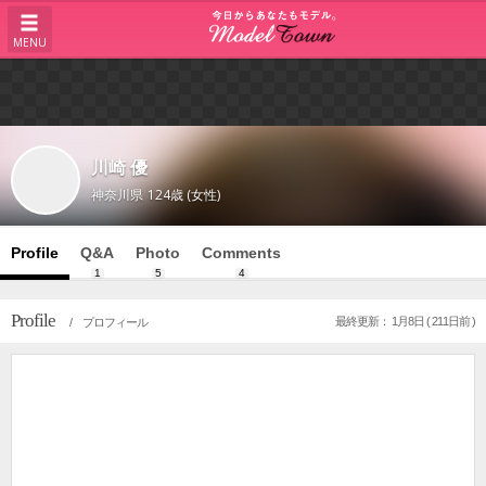
MENU
川崎 優
神奈川県
124歳 (女性)
Profile
Q&A
Photo
Comments
1
5
4
Profile
最終更新： 1月8日 ( 211日前 )
/ プロフィール