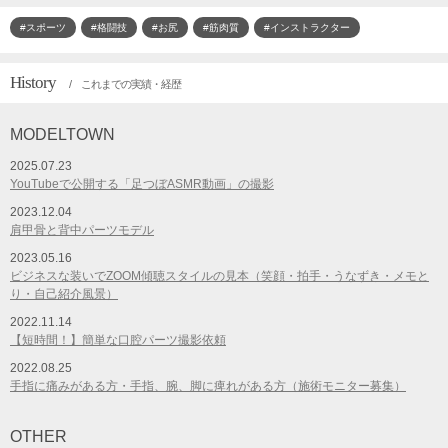
#スポーツ
#格闘技
#お尻
#筋肉質
#インストラクター
History
/ これまでの実績・経歴
MODELTOWN
2025.07.23
YouTubeで公開する「足つぼASMR動画」の撮影
2023.12.04
肩甲骨と背中パーツモデル
2023.05.16
ビジネスな装いでZOOM傾聴スタイルの見本（笑顔・拍手・うなずき・メモと
り・自己紹介風景）
2022.11.14
【短時間！】簡単な口腔パーツ撮影依頼
2022.08.25
手指に痛みがある方・手指、腕、脚に痺れがある方（施術モニター募集）
OTHER