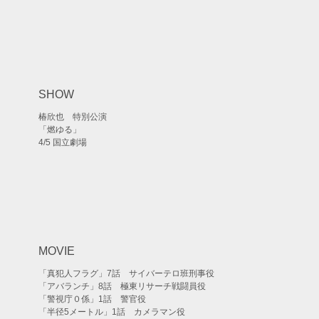
SHOW
椿欣也 特別公演
「燃ゆる」
4/5 国立劇場
MOVIE
「真犯人フラグ」7話 サイバーテロ班刑事役
「アバランチ」8話 極東リサーチ戦闘員役
「警視庁０係」1話 警官役
「半径5メートル」1話 カメラマン役