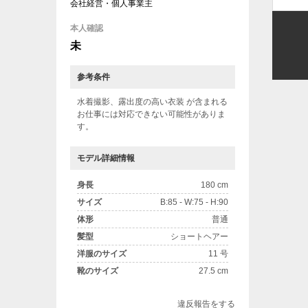
会社経営・個人事業主
本人確認
未
参考条件
水着撮影、露出度の高い衣装 が含まれる
お仕事には対応できない可能性がありま
す。
モデル詳細情報
身長
180 cm
サイズ
B:85 - W:75 - H:90
体形
普通
髪型
ショートヘアー
洋服のサイズ
11 号
靴のサイズ
27.5 cm
違反報告をする