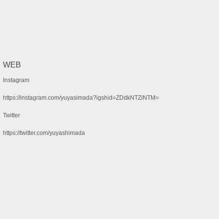
WEB
Instagram
https://instagram.com/yuyasimada?igshid=ZDdkNTZiNTM=
Twitter
https://twitter.com/yuyashimada