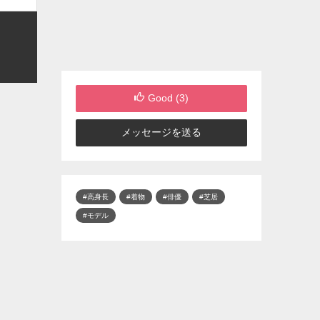
Good (
3
)
メッセージを送る
#高身長
#着物
#俳優
#芝居
#モデル