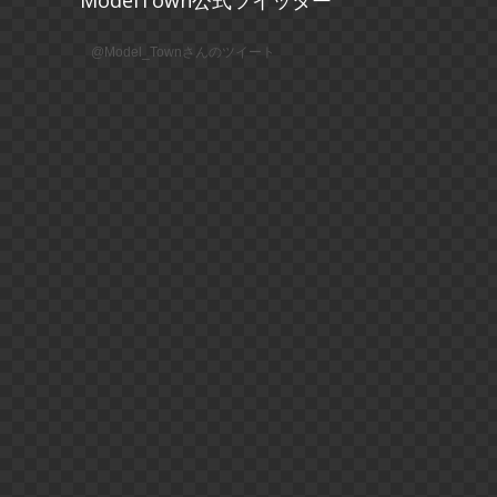
ModelTown公式ツイッター
@Model_Townさんのツイート