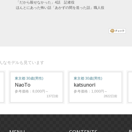
「だから殺せなかった」4話 記者役
ほんとにあった怖い話「あかずの間を造った話」職人役
んなモデルも見ています
東京都 30歳(男性)
東京都 30歳(男性)
NaoTo
katsunori
参考価格：8,000円～
参考価格：1,000円～
137日前
2822日前