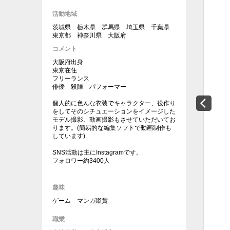
活動地域
茨城県 栃木県 群馬県 埼玉県 千葉県
東京都 神奈川県 大阪府
コメント
大阪府出身
東京在住
フリーランス
俳優 殺陣 パフォーマー
個人的に色んな衣装でキャラクター、役作り
をしてそのシチュエーションをイメージした
モデル撮影、動画撮影もさせていただいてお
ります。(簡易的な編集ソフトで動画制作も
しています)
SNS活動は主にInstagramです。
フォロワー約3400人
趣味
ゲーム マンガ鑑賞
職業