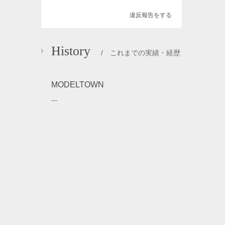
違反報告をする
History
/ これまでの実績・経歴
MODELTOWN
---