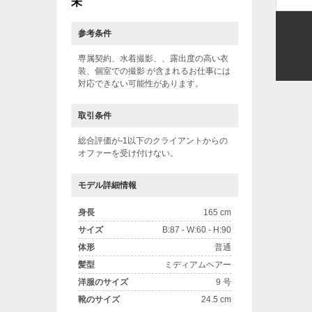
未
参考条件
専属契約、水着撮影、、露出度の高い衣
装、個室での撮影 が含まれるお仕事には
対応できない可能性があります。
取引条件
総合評価が-1以下のクライアントからの
オファーを受け付けない。
モデル詳細情報
身長
165 cm
サイズ
B:87 - W:60 - H:90
体形
普通
髪型
ミディアムヘアー
洋服のサイズ
9 号
靴のサイズ
24.5 cm