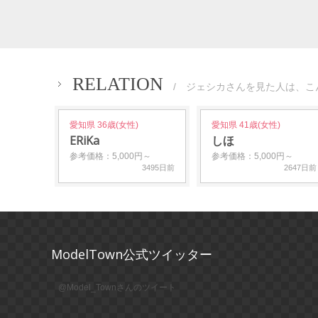
RELATION
/ ジェシカさんを見た人は、こ
愛知県 36歳(女性)
愛知県 41歳(女性)
ERiKa
しほ
参考価格：5,000円～
参考価格：5,000円～
3495日前
2647日前
ModelTown公式ツイッター
@Model_Townさんのツイート