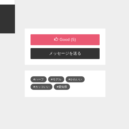
Good (
5
)
メッセージを送る
#ハーフ
#モデル
#かわいい
#カッコいい
#愛知県