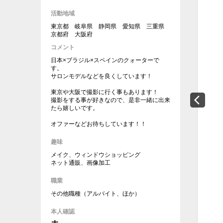
活動地域
東京都 岐阜県 静岡県 愛知県 三重県
京都府 大阪府
コメント
日本×ブラジル×スペインのクォーターで
す。
サロンモデルなどを良くしています！
東京や大阪で撮影に行く事もあります！
撮影をする事が好きなので、是非一緒に出来
たら嬉しいです。
オファーなどお待ちしています！！
趣味
メイク、ウィンドウショッピング
ネット通販、画像加工
職業
その他職種（アルバイト、ほか）
本人確認