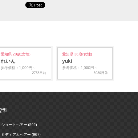
愛知県 28歳(女性)
愛知県 36歳(女性)
れいん
yuki
参考価格：1,000円～
参考価格：1,000円～
2758日前
3080日前
髪型
ショートヘアー (592)
ミディアムヘアー (967)