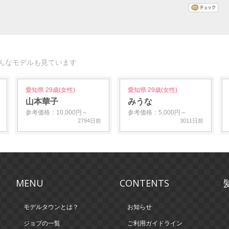
んなモデルも見ています
愛知県 29歳(女性)
愛知県 29歳(女性)
山本華子
みうな
参考価格：10,000円～
参考価格：5,000円～
2794日前
3011日前
MENU
CONTENTS
モデルタウンとは？
お知らせ
ジョブの一覧
ご利用ガイドライン