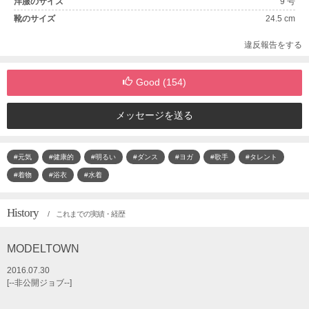
洋服のサイズ
9 号
靴のサイズ
24.5 cm
違反報告をする
Good (
154
)
メッセージを送る
#元気
#健康的
#明るい
#ダンス
#ヨガ
#歌手
#タレント
#着物
#浴衣
#水着
History
/ これまでの実績・経歴
MODELTOWN
2016.07.30
[--非公開ジョブ--]