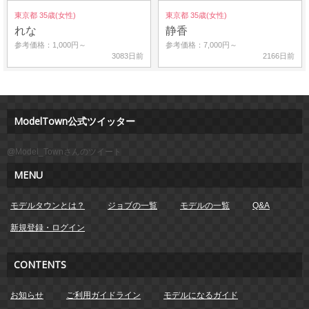
東京都 35歳(女性)
東京都 35歳(女性)
れな
静香
参考価格：1,000円～
参考価格：7,000円～
3083日前
2166日前
ModelTown公式ツイッター
@Model_Townさんのツイート
MENU
モデルタウンとは？
ジョブの一覧
モデルの一覧
Q&A
新規登録・ログイン
CONTENTS
お知らせ
ご利用ガイドライン
モデルになるガイド