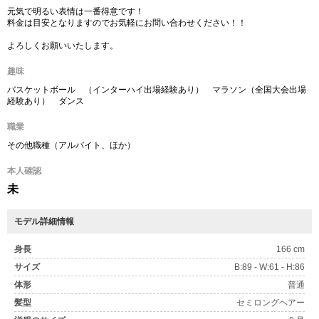
元気で明るい表情は一番得意です！
料金は目安となりますのでお気軽にお問い合わせください！！
よろしくお願いいたします。
趣味
バスケットボール （インターハイ出場経験あり） マラソン（全国大会出場
経験あり） ダンス
職業
その他職種（アルバイト、ほか）
本人確認
未
モデル詳細情報
身長
166 cm
サイズ
B:89 - W:61 - H:86
体形
普通
髪型
セミロングヘアー