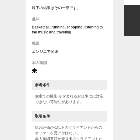
以下の結果はその一部です。
趣味
Basketball, running, shopping, listening to
the music and traveling
職業
エンジニア関連
本人確認
未
参考条件
個室での撮影 が含まれるお仕事には対応
できない可能性があります。
取引条件
総合評価が-1以下のクライアントからの
オファーを受け付けない。
本人確認書類が未提出のクライアントか