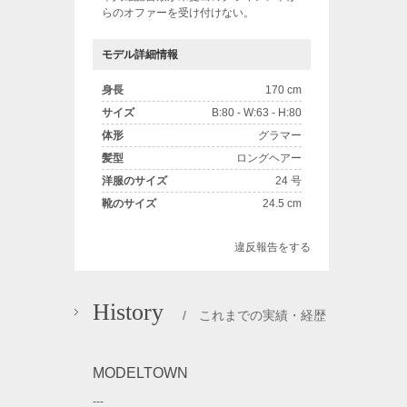
らのオファーを受け付けない。
モデル詳細情報
身長
170 cm
サイズ
B:80 - W:63 - H:80
体形
グラマー
髪型
ロングヘアー
洋服のサイズ
24 号
靴のサイズ
24.5 cm
違反報告をする
History
/ これまでの実績・経歴
MODELTOWN
---