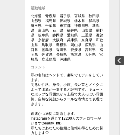
活動地域
北海道 青森県 岩手県 宮城県 秋田県
山形県 福島県 茨城県 栃木県 群馬県
埼玉県 千葉県 東京都 神奈川県 新潟
県 富山県 石川県 福井県 山梨県 長野
県 岐阜県 静岡県 愛知県 三重県 滋賀
県 京都府 大阪府 兵庫県 奈良県 和歌
山県 鳥取県 島根県 岡山県 広島県 山
口県 徳島県 香川県 愛媛県 高知県 福
岡県 佐賀県 長崎県 熊本県 大分県 宮
崎県 鹿児島県 沖縄県
コメント
私の名前はヘンドで、趣味でモデルをしてい
ます。
明るい性格、身長、小顔、長い首とメイクに
よって印象が一変すると評判です。キュート
なポップな雰囲気から上品で大人っぽい雰囲
気、自然な笑顔からクールな表情まで表現で
きます。
迅速かつ適切に対応します。
Instagramを通じて12200人のフォロワーが
います(beauty_htr)
私たちはあなたの信頼と信頼を得るために努
力します♡