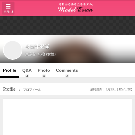
MENU
今西千登瀬
東京都
46歳 (女性)
Profile
Q&A
Photo
Comments
3
4
2
Profile
最終更新： 1月18日 ( 1297日前 )
/ プロフィール