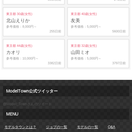
東京都 30歳(女性)
東京都 40歳(女性)
北山えりか
友美
参考価格：8,000円～
参考価格：5,000円～
255日前
5600日前
東京都 44歳(女性)
東京都 32歳(女性)
カオリ
山田ミオ
参考価格：10,000円～
参考価格：5,000円～
3382日前
3797日前
ModelTown公式ツイッター
@Model_Townさんのツイート
MENU
モデルタウンとは？
ジョブの一覧
モデルの一覧
Q&A