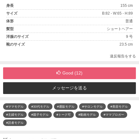
身長
155 cm
サイズ
B:82 - W:65 - H:89
体形
普通
髪型
ショートヘアー
洋服のサイズ
9 号
靴のサイズ
23.5 cm
違反報告をする
Good (
12
)
メッセージを送る
#ママモデル
#30代モデル
#通販モデル
#サロンモデル
#美容モデル
#主婦モデル
#親子モデル
#トーク可
#動画モデル
#ママブロガー
#読者モデル