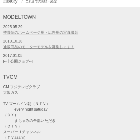
History
/ これまでの実績・経歴
MODELTOWN
2025.05.29
整骨院のホームページ用・広告用の写真撮影
2018.10.18
通販商品のモニターモデルを募集します！
2017.01.05
[--非公開ジョブ--]
TVCM
CM フジテレビクラブ
大阪ガス
TV ズームイン朝（ＮＴＶ）
every night satuday
（ＣＸ）
まちゃみの全部いただき
（ＣＴＶ）
スーパーＪチャンネル
（ＴＶasahi）