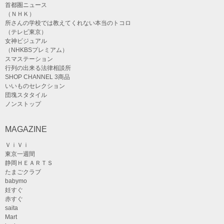
首都圏ニュース
（ＮＨＫ）
所さんの学校では教えてくれない本当のトコロ
（テレビ東京）
女神ビジュアル
（NHKBSプレミアム）
スマステーション
行列の出来る法律相談所
SHOP CHANNEL 3商品
いいものセレクション
団塊スタタイル
ノンストップ
MAGAZINE
ＶｉＶｉ
東京一週間
静岡ＨＥＡＲＴＳ
たまごクラブ
babymo
妊すぐ
赤すぐ
saita
Mart