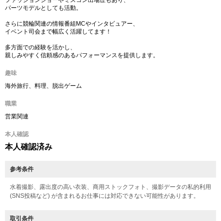
ファッションショーやミスコン出場歴もあり、
パーツモデルとしても活動。
さらに競輪関連の情報番組MCやインタビュアー、
イベント司会まで幅広く活躍してます！
多方面での経験を活かし、
親しみやすく信頼感のあるパフォーマンスを提供します。
趣味
海外旅行、料理、脱出ゲーム
職業
営業関連
本人確認
本人確認済み
参考条件
水着撮影、露出度の高い衣装、商用ストックフォト、撮影データの私的利用
(SNS投稿など) が含まれるお仕事には対応できない可能性があります。
取引条件