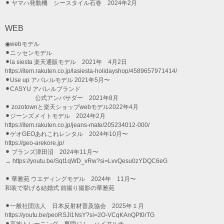
⚫︎ ヤマハ発動機 シースタイル石巻 2024年2月
WEB
◉webモデル
⚫︎ニッセンモデル
⚫︎la siesta 楽天通販モデル 2021年 4月2日
https://item.rakuten.co.jp/lasiesta-holidayshop/4589657971414/
⚫︎Use up アパレルモデル 2021年5月〜
⚫︎CASYU アパレルブランド
公式アンバサダー 2021年8月
⚫︎ zozotownと楽天ショップwebモデル2022年4月
⚫︎ジーンズメイトモデル 2024年2月
https://item.rakuten.co.jp/jeans-mate/205234012-000/
⚫︎ゲオGEOあれこれレンタル 2024年10月〜
https://geo-arekore.jp/
⚫︎ ブランズ津田沼 2024年11月〜
→ https://youtu.be/Sqt1qWD_vRw?si=LvvQesu0zYDQC6eG
⚫︎ 華雅苑 ウエディングモデル 2024年 11月〜
和装で挙げる結婚式 前撮り撮影の華雅苑
⚫︎一般社団法人 日本反射材普及協会 2025年１月
https://youtu.be/peoRSJl1NsY?si=2O-VCqKAnQPt0rTG
⚫︎高地トレーニング 専門ジム ハイアルチ