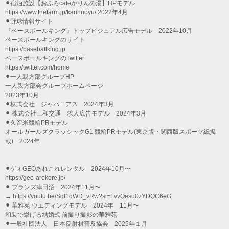
⚫︎宿泊施設【おふろcafeかりんの湯】HPモデル
https://www.thefarm.jp/karinnoyu/ 2022年4月
⚫︎野球情報サイト
『ベースボールキング』トップビジュアル広告モデル 2022年10月
ベースボールキングのサイト
https://baseballking.jp
ベースボールキングのTwitter
https://twitter.com/home
⚫︎一人親方部グループHP
一人親方部会グループホームページ
2023年10月
⚫︎株式会社 ジャパニアス 2024年3月
⚫︎ 株式会社三和交通 求人広告モデル 2024年3月
⚫︎久留米競輪PRモデル
オールガールズクラッシックG1 競輪PRモデル(東京版・関西版スポーツ紙掲
載) 2024年
⚫︎ゲオGEOあれこれレンタル 2024年10月〜
https://geo-arekore.jp/
⚫︎ ブランズ津田沼 2024年11月〜
→ https://youtu.be/Sqt1qWD_vRw?si=LvvQesu0zYDQC6eG
⚫︎ 華雅苑 ウエディングモデル 2024年 11月〜
和装で挙げる結婚式 前撮り撮影の華雅苑
⚫︎一般社団法人 日本反射材普及協会 2025年１月