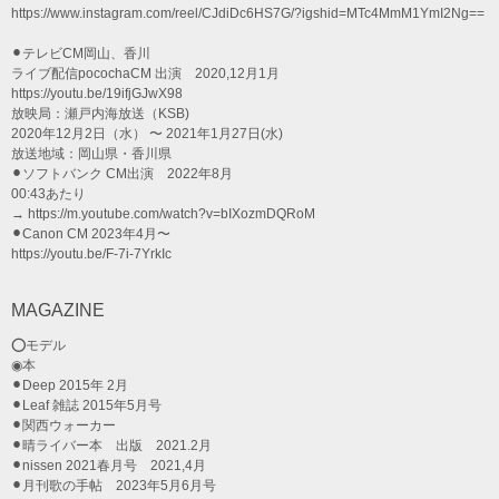
https://www.instagram.com/reel/CJdiDc6HS7G/?igshid=MTc4MmM1YmI2Ng==
⚫︎テレビCM岡山、香川
ライブ配信pocochaCM 出演 2020,12月1月
https://youtu.be/19ifjGJwX98
放映局：瀬戸内海放送（KSB)
2020年12月2日（水） 〜 2021年1月27日(水)
放送地域：岡山県・香川県
⚫︎ソフトバンク CM出演 2022年8月
00:43あたり
→ https://m.youtube.com/watch?v=bIXozmDQRoM
⚫︎Canon CM 2023年4月〜
https://youtu.be/F-7i-7YrkIc
MAGAZINE
⭕️モデル
◉本
⚫︎Deep 2015年 2月
⚫︎Leaf 雑誌 2015年5月号
⚫︎関西ウォーカー
⚫︎晴ライバー本 出版 2021.2月
⚫︎nissen 2021春月号 2021,4月
⚫︎月刊歌の手帖 2023年5月6月号