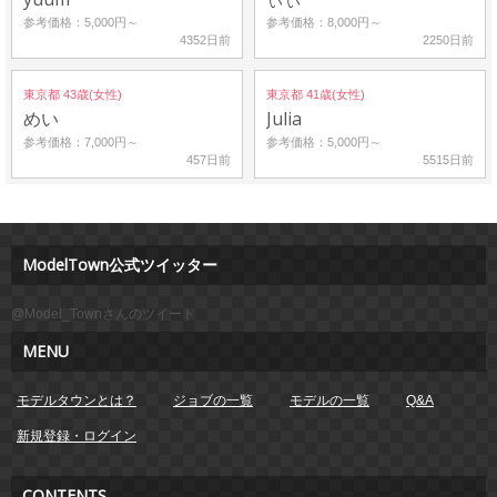
参考価格：5,000円～
参考価格：8,000円～
4352日前
2250日前
東京都 43歳(女性)
東京都 41歳(女性)
めい
Julia
参考価格：7,000円～
参考価格：5,000円～
457日前
5515日前
ModelTown公式ツイッター
@Model_Townさんのツイート
MENU
モデルタウンとは？
ジョブの一覧
モデルの一覧
Q&A
新規登録・ログイン
CONTENTS