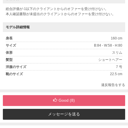
総合評価が-1以下のクライアントからのオファーを受け付けない。
本人確認書類が未提出のクライアントからのオファーを受け付けない。
モデル詳細情報
身長
160 cm
サイズ
B:84 - W:58 - H:80
体形
スリム
髪型
ショートヘアー
洋服のサイズ
7 号
靴のサイズ
22.5 cm
違反報告をする
Good (
8
)
メッセージを送る