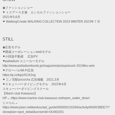
◉ファッションショー
⚫︎ ミスアース主催 エシカルファッションショー
2021年5,6月
⚫︎ WalkingCreate WALKING COLLECTION 2023 WINTER 2023年７月
STILL
◉広告モデル
⚫︎開成コーポレーションwebモデル
⚫︎小田急不動産 広告PV
⚫︎palladium スニーカーモデル
http://www.palladiumboots.jp/magazine/pickup/srush-2019fes-sele
⚫︎グローバルWi-Fi広告
https://g.co/kgs/XUX2ng
⚫︎ 三ノ宮駅pococha 広告掲載 2021,3月
⚫︎スキューバーダイビングモデル 2022年4月
スキューバーダイビングスクール
【Marin club Kawauso】
HP→ https://www.marine-club-kawauso.net/open_water_diver/
じゃらん→
https://www.jalan.net/kankou/spt_guide000000216266/activity/l00003BEE7/?
showplan=spot_detail&screenId=OUW2201