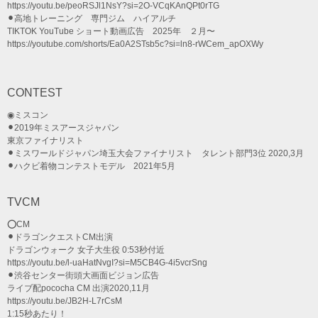
https://youtu.be/peoRSJl1NsY?si=2O-VCqKAnQPt0rTG
⚫︎高地トレーニング 専門ジム ハイアルチ
TIKTOK YouTube ショート動画広告 2025年 ２月〜
https://youtube.com/shorts/Ea0A2STsb5c?si=ln8-rWCem_apOXWy
CONTEST
◉ミスコン
⚫︎2019年ミスアースジャパン
東京ファイナリスト
⚫︎ミスワールドジャパン埼玉大会ファイナリスト タレント部門3位 2020,3月
⚫︎ハクビ着物コンテストモデル 2021年5月
TVCM
⭕️CM
⚫︎ドラゴンクエストCM出演
ドラゴンウォーク 女子大生役 0:53秒付近
https://youtu.be/l-uaHatNvgI?si=M5CB4G-4i5vcrSng
⚫︎渋谷センター街頭大画面ビジョン広告
ライブ配pococha CM 出演2020,11月
https://youtu.be/JB2H-L7rCsM
1:15秒あたり！