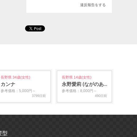
違反報告をする
長野県 34歳(女性)
長野県 14歳(女性)
カンナ
永野愛莉 (ながのあ…
参考価格：5,000円～
参考価格：8,000円～
3799日前
490日前
髪型