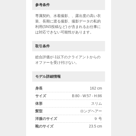
参考条件
専属契約、水着撮影、、露出度の高い衣
装、長期に渡る撮影、撮影データの私的
利用(SNS投稿など) が含まれるお仕事に
は対応できない可能性があります。
取引条件
総合評価が-1以下のクライアントからの
オファーを受け付けない。
モデル詳細情報
身長
162 cm
サイズ
B:80 - W:57 - H:86
体形
スリム
髪型
ロングヘアー
洋服のサイズ
９ 号
靴のサイズ
23.5 cm