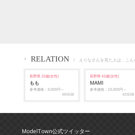
RELATION
/ えりなさんを見た人は、こん
長野県 33歳(女性)
長野県 43歳(女性)
もも
MAMI
参考価格：8,000円～
参考価格：10,000円～
693日前
423日前
ModelTown公式ツイッター