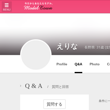
MENU
えりな
長野県
31歳 (女
Profile
Q&A
Photo
C
Q & A
/ 質問と回答
条件に
質問する