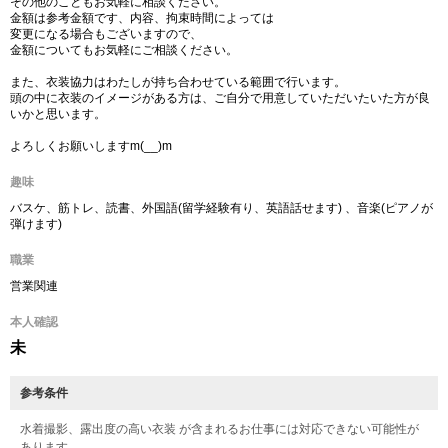
その他のこともお気軽に相談ください。
金額は参考金額です、内容、拘束時間によっては
変更になる場合もございますので、
金額についてもお気軽にご相談ください。
また、衣装協力はわたしが持ち合わせている範囲で行います。
頭の中に衣装のイメージがある方は、ご自分で用意していただいたいた方が良
いかと思います。
よろしくお願いしますm(__)m
趣味
バスケ、筋トレ、読書、外国語(留学経験有り、英語話せます) 、音楽(ピアノが
弾けます)
職業
営業関連
本人確認
未
参考条件
水着撮影、露出度の高い衣装 が含まれるお仕事には対応できない可能性が
あります。