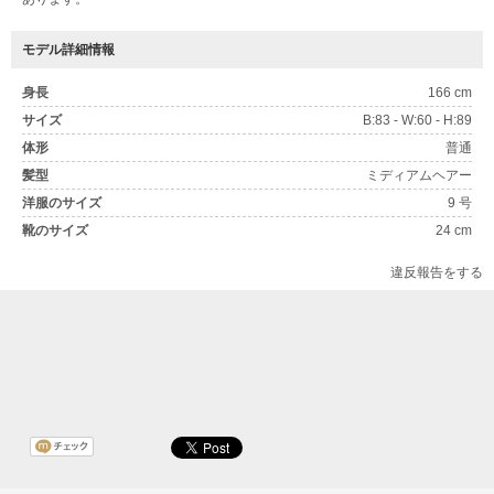
モデル詳細情報
身長
166 cm
サイズ
B:83 - W:60 - H:89
体形
普通
髪型
ミディアムヘアー
洋服のサイズ
9 号
靴のサイズ
24 cm
違反報告をする