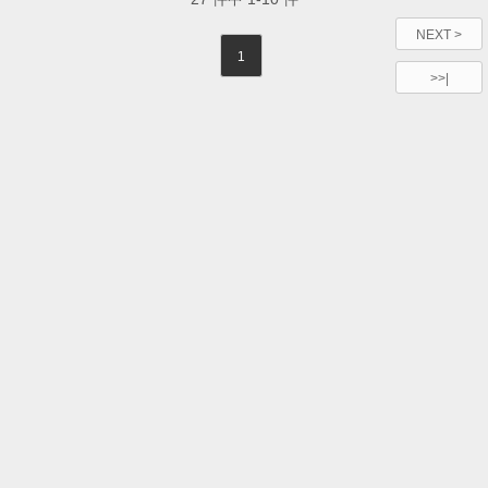
NEXT >
1
>>|