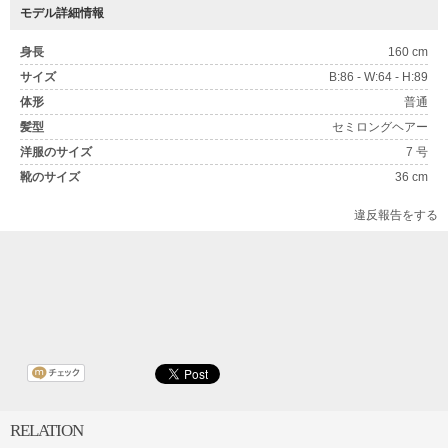
モデル詳細情報
身長
160 cm
サイズ
B:86 - W:64 - H:89
体形
普通
髪型
セミロングヘアー
洋服のサイズ
7 号
靴のサイズ
36 cm
違反報告をする
RELATION