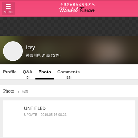
MENU
Icey
神奈川県
31歳 (女性)
Profile
Q&A
Photo
Comments
5
17
Photo
/ 写真
UNTITLED
UPDATE：2019.05.16 00:21