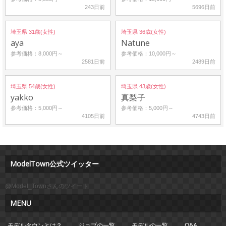
243日前
5696日前
埼玉県 31歳(女性)
埼玉県 36歳(女性)
aya
Natune
参考価格：8,000円～
参考価格：10,000円～
2581日前
2489日前
埼玉県 54歳(女性)
埼玉県 43歳(女性)
yakko
真梨子
参考価格：5,000円～
参考価格：5,000円～
4105日前
4743日前
ModelTown公式ツイッター
@Model_Townさんのツイート
MENU
モデルタウンとは？
ジョブの一覧
モデルの一覧
Q&A