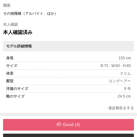
職業
その他職種（アルバイト、ほか）
本人確認
本人確認済み
モデル詳細情報
身長
155 cm
サイズ
B:75 - W:60 - H:85
体形
スリム
髪型
ロングヘアー
洋服のサイズ
9 号
靴のサイズ
24.5 cm
違反報告をする
Good (
4
)