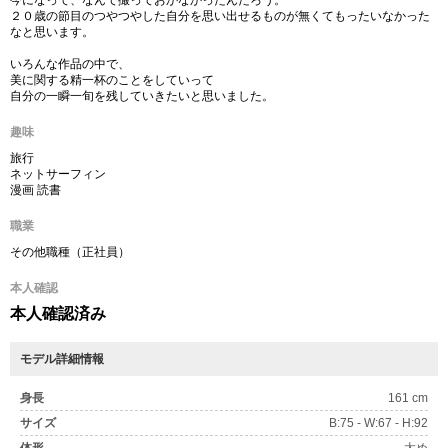
今になって、なんで撮っておかなかったんだろう。
２０歳の節目のつやつやした自分を思い出せるものが無くてもったいなかった
なと思います。
いろんな作品の中で、
美に関する精一杯のことをしていって
自分の一瞬一旬を残していきたいと思いました。
趣味
旅行
ネットサーフィン
漫画 読書
職業
その他職種（正社員）
本人確認
本人確認済み
モデル詳細情報
身長
161 cm
サイズ
B:75 - W:67 - H:92