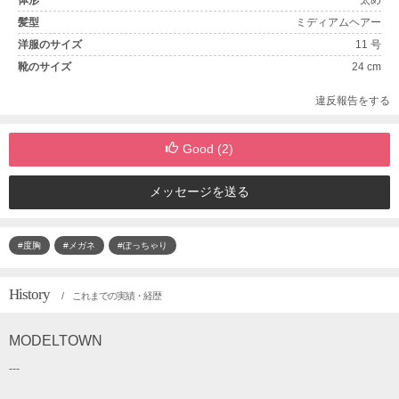
体形
太め
髪型
ミディアムヘアー
洋服のサイズ
11 号
靴のサイズ
24 cm
違反報告をする
Good (
2
)
メッセージを送る
#度胸
#メガネ
#ぽっちゃり
History
/ これまでの実績・経歴
MODELTOWN
---