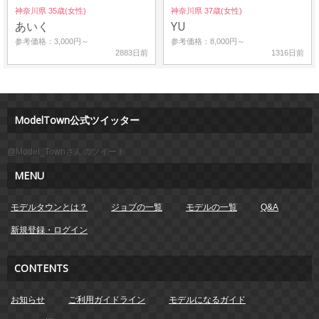
神奈川県 35歳(女性)
神奈川県 37歳(女性)
あいく
YU
参考価格：3,000円～
参考価格：8,000円～
2883日前
1316日前
ModelTown公式ツイッター
@Model_Townさんのツイート
MENU
モデルタウンとは？
ジョブの一覧
モデルの一覧
Q&A
新規登録・ログイン
CONTENTS
お知らせ
ご利用ガイドライン
モデルになるガイド