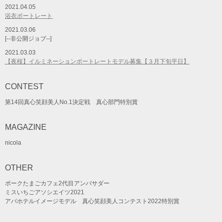
2021.04.05
浴衣ポートレート
2021.03.06
[--非公開ジョブ--]
2021.03.03
【夜桜】イルミネーションポートレートモデル募集【３月下旬平日】
CONTEST
第14回真心笑顔美人No.1決定戦 真心部門特別賞
MAGAZINE
nicola
OTHER
ポークたまごカフェ2代目アンバサダー
ミスいちごアソシエイツ2021
アパホテルイメージモデル 真心笑顔美人コンテスト2022特別賞