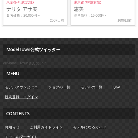
東京都 45歳(女性)
東京都 38歳(女性)
ナリタ アサ美
恵美
参考価格：20,000円～
参考価格：15,000円～
2507日前
1606日前
ModelTown公式ツイッター
@Model_Townさんのツイート
MENU
モデルタウンとは？
ジョブの一覧
モデルの一覧
Q&A
新規登録・ログイン
CONTENTS
お知らせ
ご利用ガイドライン
モデルになるガイド
モデルを探すガイド