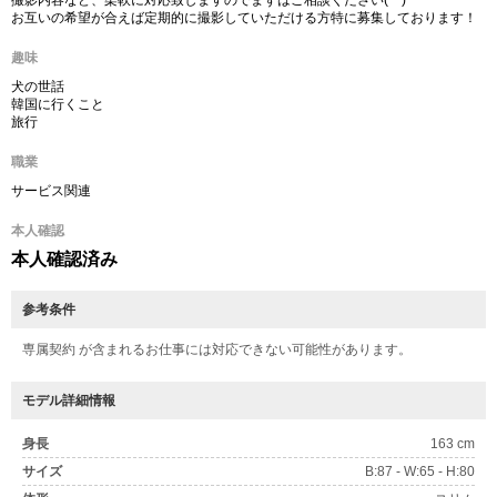
撮影内容など、柔軟に対応致しますのでまずはご相談ください(^^)
お互いの希望が合えば定期的に撮影していただける方特に募集しております！
趣味
犬の世話
韓国に行くこと
旅行
職業
サービス関連
本人確認
本人確認済み
参考条件
専属契約 が含まれるお仕事には対応できない可能性があります。
モデル詳細情報
身長
163 cm
サイズ
B:87 - W:65 - H:80