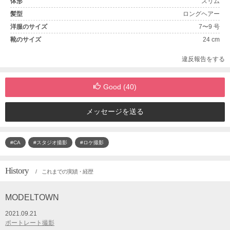
体形
スリム
髪型
ロングヘアー
洋服のサイズ
7〜9 号
靴のサイズ
24 cm
違反報告をする
Good (
40
)
メッセージを送る
#CA
#スタジオ撮影
#ロケ撮影
History
/ これまでの実績・経歴
MODELTOWN
2021.09.21
ポートレート撮影