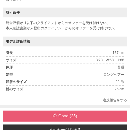
取引条件
総合評価が-1以下のクライアントからのオファーを受け付けない。
本人確認書類が未提出のクライアントからのオファーを受け付けない。
モデル詳細情報
身長
167 cm
サイズ
B:78 - W:68 - H:88
体形
普通
髪型
ロングヘアー
洋服のサイズ
11 号
靴のサイズ
25 cm
違反報告をする
Good (
25
)
メッセージを送る