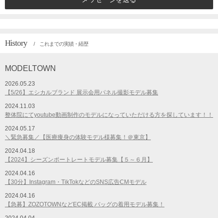
History
/ これまでの実績・経歴
MODELTOWN
2026.05.23
【5/26】エシカルブランド 展示会用パネル撮影モデル募集
2024.11.03
整体院にてyoutube動画制作のモデルになっていただける方を探しています！！
2024.05.17
＼緊急募集／【医療痩身の体験モデル様募集！＠東京】
2024.04.18
【2024】シーズンポートレートモデル募集【５～６月】
2024.04.16
【30分】Instagram・TikTokなどのSNS広告CMモデル
2024.04.16
【急募】ZOZOTOWNなどEC掲載 バッグの着用モデル募集！
2024.04.04