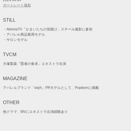
ポートレート撮影
STILL
・AbemaTV「かまいたちの笑賭け」スチール撮影に参加
・アパレル商品着用モデル
・サロンモデル
TVCM
大塚製薬「賢者の食卓」エキストラ出演
MAGAZINE
アパレルブランド「wiyh」PRモデルとして、Popteenに掲載
OTHER
他ドラマ、MVにエキストラ出演経験あり