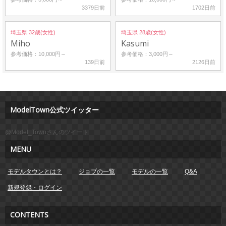
3379日前
1702日前
埼玉県 32歳(女性)
埼玉県 28歳(女性)
Miho
Kasumi
参考価格：10,000円～
参考価格：3,000円～
139日前
2126日前
ModelTown公式ツイッター
@Model_Townさんのツイート
MENU
モデルタウンとは？
ジョブの一覧
モデルの一覧
Q&A
新規登録・ログイン
CONTENTS