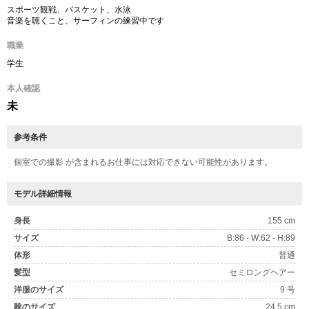
スポーツ観戦、バスケット、水泳
音楽を聴くこと、サーフィンの練習中です
職業
学生
本人確認
未
参考条件
個室での撮影 が含まれるお仕事には対応できない可能性があります。
モデル詳細情報
身長
155 cm
サイズ
B:86 - W:62 - H:89
体形
普通
髪型
セミロングヘアー
洋服のサイズ
9 号
靴のサイズ
24.5 cm