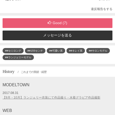
違反報告をする
Good (
7
)
メッセージを送る
##セミロング
##155センチ
##可愛い系
##キレイ系
##サロンモデル
##ランジェリーモデル
History
/ これまでの実績・経歴
MODELTOWN
2017.08.31
【9月・10月】ランジェリー衣装にて作品撮り・水着グラビア作品撮影
WEB