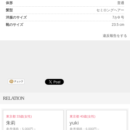
体形
普通
髪型
セミロングヘアー
洋服のサイズ
7か9 号
靴のサイズ
23.5 cm
違反報告をする
RELATION
東京都 33歳(女性)
東京都 40歳(女性)
朱莉
yuki
参考価格：5,000円～
参考価格：6,000円～