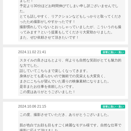
ました！
予定より30分ほどお時間伸びてしまい申し訳ございませんでし
た。
とても話しやすく、リアクションなどもしっかりと取ってくださ
ったため撮影がしやすかったです！
撮影慣れしていないとおっしゃっていましたが、こういうのも撮
ってみます？という提案もしてくださり大変助かりました。
また、ぜひ依頼させて頂きたいです！
2024.11.02 21:41
非常に良い・良い
スタイルの良さはもとより、何よりも自然な笑顔がとても魅力的
な方でした。
話していてこちらまで楽しくなってきます。
身体がとても柔らかいので施術での見栄えも大変良く、
まさにこちらが望んでいた通りの映像素材になりました。
是非またお仕事を依頼したいです。
この度はありがとうございました！
2024.10.06 21:15
非常に良い・良い
この度、撮影させていただき、ありがとうございました。
肌が色白でお顔も目もすごく綺麗なモデル様です。自然な仕草で
撮影に応えて頂けました。