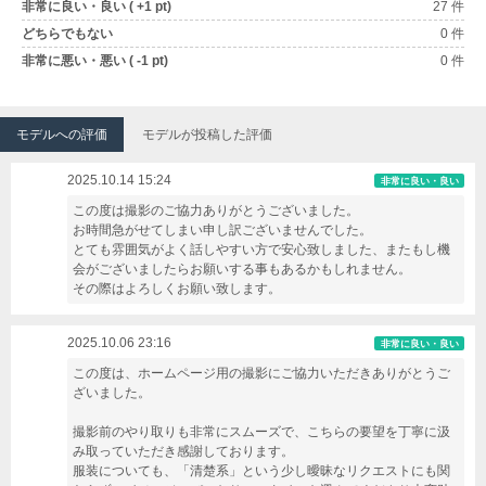
非常に良い・良い ( +1 pt)
27 件
どちらでもない
0 件
非常に悪い・悪い ( -1 pt)
0 件
モデルへの評価
モデルが投稿した評価
2025.10.14 15:24
非常に良い・良い
この度は撮影のご協力ありがとうございました。
お時間急がせてしまい申し訳ございませんでした。
とても雰囲気がよく話しやすい方で安心致しました、またもし機
会がございましたらお願いする事もあるかもしれません。
その際はよろしくお願い致します。
2025.10.06 23:16
非常に良い・良い
この度は、ホームページ用の撮影にご協力いただきありがとうご
ざいました。
撮影前のやり取りも非常にスムーズで、こちらの要望を丁寧に汲
み取っていただき感謝しております。
服装についても、「清楚系」という少し曖昧なリクエストにも関