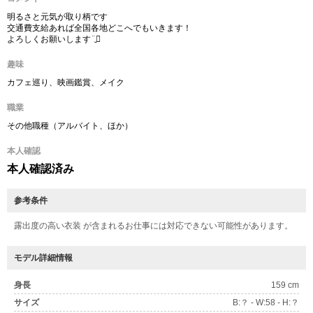
明るさと元気が取り柄です
交通費支給あれば全国各地どこへでもいきます！
よろしくお願いします¨̮⃝
趣味
カフェ巡り、映画鑑賞、メイク
職業
その他職種（アルバイト、ほか）
本人確認
本人確認済み
参考条件
露出度の高い衣装 が含まれるお仕事には対応できない可能性があります。
モデル詳細情報
身長
159 cm
サイズ
B:？ - W:58 - H:？