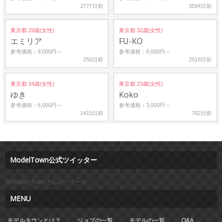
2777日前
3594日前
東京都 29歳(女性)
東京都 32歳(女性)
エミリア
FU-KO
参考価格：9,000円～
参考価格：8,000円～
250日前
2918日前
東京都 34歳(女性)
東京都 23歳(女性)
ゆき
Koko
参考価格：6,000円～
参考価格：3,000円～
1415日前
762日前
ModelTown公式ツイッター
@Model_Townさんのツイート
MENU
モデルタウンとは？
ジョブの一覧
モデルの一覧
Q&A