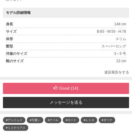
モデル詳細情報
身長
148 cm
サイズ
B:65 - W:55 - H:78
体形
スリム
髪型
スーパーロング
洋服のサイズ
3～5 号
靴のサイズ
22 cm
違反報告をする
Good (
14
)
メッセージを送る
#アンニュイ
#可愛い
#クール
#モード
#レトロ
#ダーク
#ミステリアス