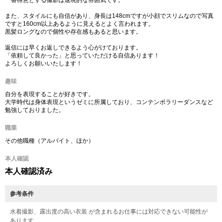
一番得意とする撮影は退廃的な雰囲気です。
また、スタイルにも自信があり、身長は148cmですが小顔でスリムなので写真
ですと160cm以上あるように見えるとよく言われます。
黒髪ロングなので個性や存在感もあると思います。
返信には早くお返しできるよう心がけております。
「依頼して良かった」と思っていただける自信あります！
よろしくお願いいたします！
趣味
自分を表現することが好きです。
大学時代は身体表現というゼミに所属しており、コンテンポラリーダンスなど
勉強しておりました。
職業
その他職種（アルバイト、ほか）
本人確認
本人確認済み
参考条件
水着撮影、露出度の高い衣装 が含まれるお仕事には対応できない可能性が
あります。