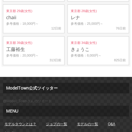
東京都 29歳(女性)
東京都 28歳(女性)
chaii
レナ
参考価格：18,000円～
参考価格：25,000円～
12日前
76日前
東京都 39歳(女性)
東京都 34歳(女性)
工藤裕生
きょうこ
参考価格：20,000円～
参考価格：8,000円～
313日前
825日前
ModelTown公式ツイッター
@Model_Townさんのツイート
MENU
モデルタウンとは？
ジョブの一覧
モデルの一覧
Q&A