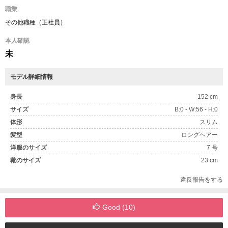
職業
その他職種（正社員）
本人確認
未
モデル詳細情報
身長
152 cm
サイズ
B:0 - W:56 - H:0
体形
スリム
髪型
ロングヘアー
洋服のサイズ
7 号
靴のサイズ
23 cm
違反報告をする
Good (
10
)