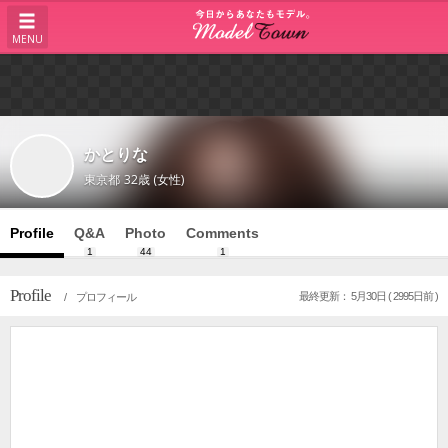
MENU
かとりな
東京都
32歳 (女性)
Profile
Q&A
Photo
Comments
1
44
1
Profile
最終更新： 5月30日 ( 2995日前 )
/ プロフィール