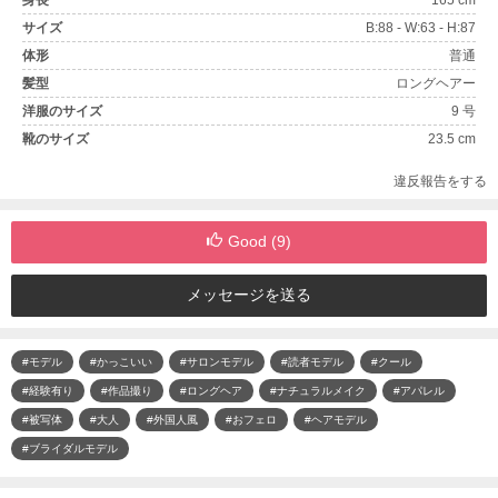
身長
165 cm
サイズ
B:88 - W:63 - H:87
体形
普通
髪型
ロングヘアー
洋服のサイズ
9 号
靴のサイズ
23.5 cm
違反報告をする
Good (
9
)
メッセージを送る
#モデル
#かっこいい
#サロンモデル
#読者モデル
#クール
#経験有り
#作品撮り
#ロングヘア
#ナチュラルメイク
#アパレル
#被写体
#大人
#外国人風
#おフェロ
#ヘアモデル
#ブライダルモデル