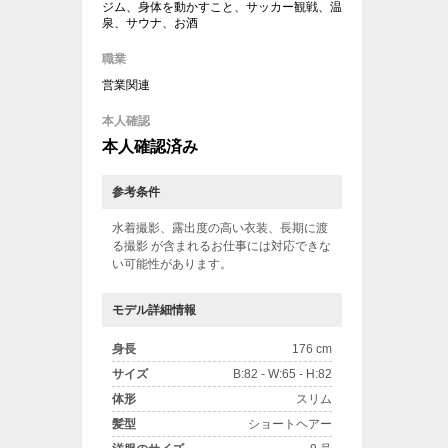
ジム、身体を動かすこと、サッカー観戦、温
泉、サウナ、お酒
職業
営業関連
本人確認
本人確認済み
参考条件
水着撮影、露出度の高い衣装、長期に渡
る撮影 が含まれるお仕事には対応できな
い可能性があります。
モデル詳細情報
身長
176 cm
サイズ
B:82 - W:65 - H:82
体形
スリム
髪型
ショートヘアー