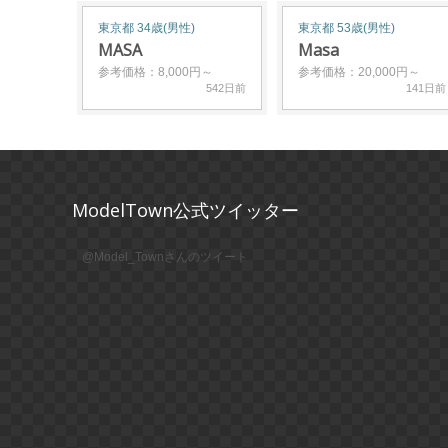
東京都 34歳(男性)
東京都 53歳(男性)
MASA
Masa
参考価格：8,000円～
参考価格：20,000円～
542日前
141日前
ModelTown公式ツイッター
@Model_Townさんのツイート