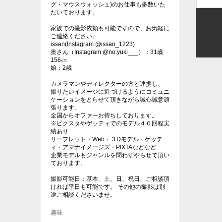
グ・マウスウォッシュ)のお仕事も多数いた
だいております。
家族での撮影依頼も可能ですので、お気軽に
ご連絡ください。
issan(Instagram @issan_1223)
奥さん（Instagram @no.yuki___）：31歳
156㎝
娘：2歳
カメラマンやディレクターの方と連携し、
撮りたいイメージに近づけるようにコミュニ
ケーションをとらせて頂きながら誠心誠意頑
張ります。
全国からオファーお待ちしております。
※ピクスタやゲッティでのモデル４０回程実
績あり
リーフレット・Web・３Dモデル・ゲッテ
ィ・アマナイメージズ・PIXTAなどなど
企業モデルもジャンルを問わずやらせて頂い
ております。
撮影可能日：基本、土、日、祝日、ご相談頂
ければ平日も可能です。 その他の撮影は別
途ご相談くださいませ。
趣味