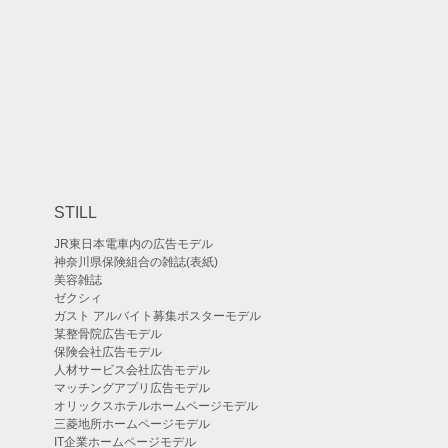
STILL
JR東日本電車内の広告モデル
神奈川県保険組合の雑誌(表紙)
美容雑誌
ゼクシィ
ガスト アルバイト募集ポスターモデル
某整骨院広告モデル
保険会社広告モデル
人材サービス会社広告モデル
マッチングアプリ広告モデル
オリックスホテルホームページモデル
三菱地所ホームページモデル
IT企業ホームページモデル