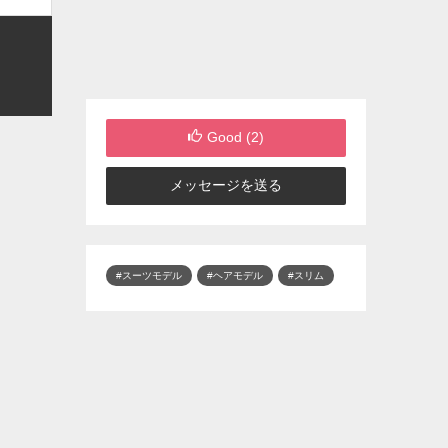
Good (
2
)
メッセージを送る
#スーツモデル
#ヘアモデル
#スリム