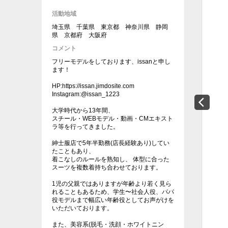
活動地域
埼玉県 千葉県 東京都 神奈川県 静岡
県 京都府 大阪府
コメント
フリーモデルをしております、issanと申し
ます！
HP:https://issan.jimdosite.com
Instagram:@issan_1223
大学時代から13年間、
スチール・WEBモデル・動画・CMエキスト
ラ等を行ってきました。
紳士服店で5年半勤務(店長経験あり)してい
たこともあり、
着こなしのルールを熟知し、 体型に合った
スーツを複数着持ち合わせております。
1児の父親ではありますが年齢より若く見ら
れることもあるため、学生〜社会人役、パパ
役モデルまで幅広い年齢役としてお声がけを
いただいております。
また、美容系(脱毛・洗顔・ホワイトニン