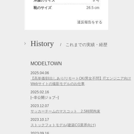
洋服のサイズ
9 号
靴のサイズ
26.5 cm
違反報告をする
History
/ これまでの実績・経歴
MODELTOWN
2025.04.06
【高単価/顔出しあり/リモートOK/男女不問】ITエンジニア向け
Webサイトの撮影モデルのお仕事
2025.02.16
[--非公開ジョブ--]
2023.12.07
サッカーチームのマスコット 2.5時間拘束
2023.10.17
ストックフォトモデル(建築CG業界向け)
2023.09.16