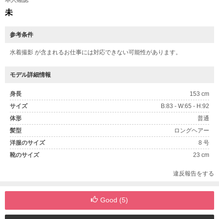
本人確認
未
参考条件
水着撮影 が含まれるお仕事には対応できない可能性があります。
モデル詳細情報
身長
153 cm
サイズ
B:83 - W:65 - H:92
体形
普通
髪型
ロングヘアー
洋服のサイズ
8 号
靴のサイズ
23 cm
違反報告をする
Good (
5
)