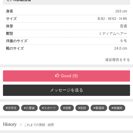
身長
163 cm
サイズ
B:82 - W:62 - H:86
体形
普通
髪型
ミディアムヘアー
洋服のサイズ
9 号
靴のサイズ
24.0 cm
違反報告をする
Good (
9
)
メッセージを送る
#大学生
#八重歯
#スポーツ
#清楚
#笑顔
#看護師
#保健師
History
/ これまでの実績・経歴