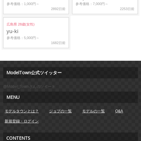
参考価格：1,000円～
参考価格：7,000円～
2892日前
2253日前
広島県 28歳(女性)
yu-ki
参考価格：5,000円～
1682日前
ModelTown公式ツイッター
@Model_Townさんのツイート
MENU
モデルタウンとは？
ジョブの一覧
モデルの一覧
Q&A
新規登録・ログイン
CONTENTS