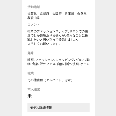
活動地域
滋賀県 京都府 大阪府 兵庫県 奈良県
和歌山県
コメント
街角のファッションスナップ､サロンでの撮
影でしか経験ありませんが､色々なことに挑
戦したいと思い立って登録しました。
よろしくお願いします。
趣味
映画､ファッション､ショッピング､グルメ､動
物､音楽､野外フェス､自然､神社､漫画､ゲーム
職業
その他職種（アルバイト、ほか）
本人確認
未
モデル詳細情報