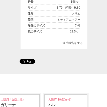
身長
158 cm
サイズ
B:79 - W:59 - H:80
体形
スリム
髪型
ミディアムヘアー
洋服のサイズ
7 号
靴のサイズ
23.5 cm
違反報告をする
大阪府 41歳(女性)
大阪府 30歳(女性)
ガリーナ
ハレ