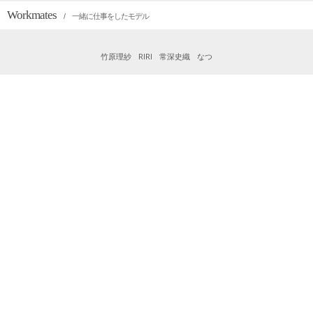
Workmates
/ 一緒に仕事をしたモデル
竹原理紗
RIRI
常深史織
なつ