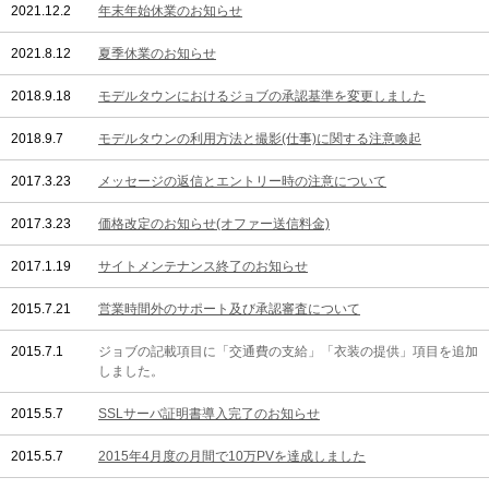
2021.12.2
年末年始休業のお知らせ
2021.8.12
夏季休業のお知らせ
2018.9.18
モデルタウンにおけるジョブの承認基準を変更しました
2018.9.7
モデルタウンの利用方法と撮影(仕事)に関する注意喚起
2017.3.23
メッセージの返信とエントリー時の注意について
2017.3.23
価格改定のお知らせ(オファー送信料金)
2017.1.19
サイトメンテナンス終了のお知らせ
2015.7.21
営業時間外のサポート及び承認審査について
2015.7.1
ジョブの記載項目に「交通費の支給」「衣装の提供」項目を追加
しました。
2015.5.7
SSLサーバ証明書導入完了のお知らせ
2015.5.7
2015年4月度の月間で10万PVを達成しました