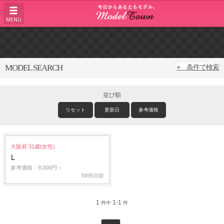
MENU
MODEL SEARCH
+ 条件で検索
並び順
リセット
更新日
参考価格
大阪府 31歳(女性)
L
参考価格：8,000円～
3495日前
1
1-1
件中
件