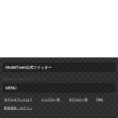
ModelTown公式ツイッター
@Model_Townさんのツイート
MENU
モデルタウンとは？
ジョブの一覧
モデルの一覧
Q&A
新規登録・ログイン