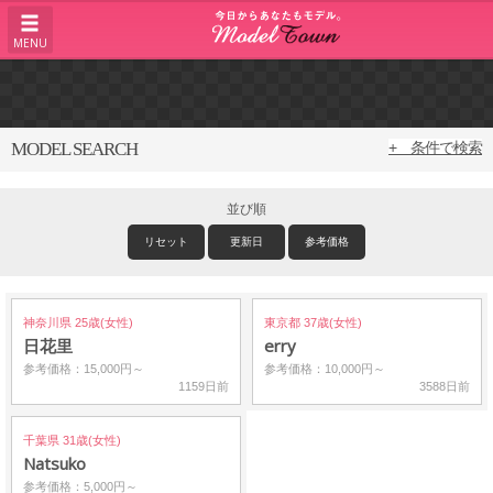
MENU
MODEL SEARCH
+ 条件で検索
並び順
リセット
更新日
参考価格
神奈川県 25歳(女性)
東京都 37歳(女性)
日花里
erry
参考価格：15,000円～
参考価格：10,000円～
1159日前
3588日前
千葉県 31歳(女性)
Natsuko
参考価格：5,000円～