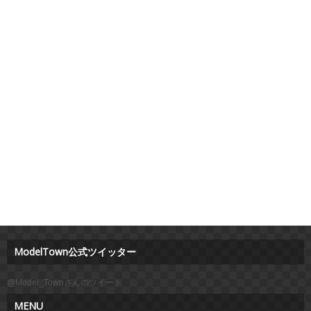
ModelTown公式ツイッター
@Model_Townさんのツイート
MENU