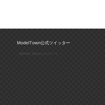
ModelTown公式ツイッター
@Model_Townさんのツイート