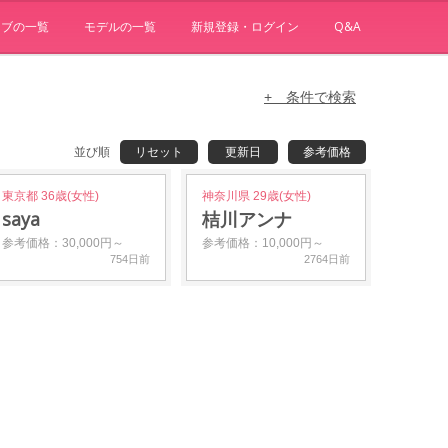
ョブの一覧
モデルの一覧
新規登録・ログイン
Q&A
+ 条件で検索
並び順
リセット
更新日
参考価格
東京都 36歳(女性)
神奈川県 29歳(女性)
saya
桔川アンナ
参考価格：30,000円～
参考価格：10,000円～
754日前
2764日前