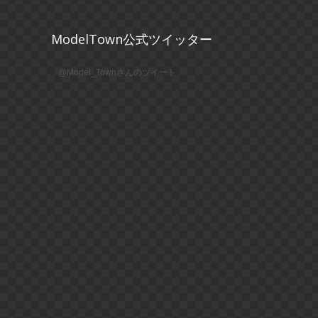
ModelTown公式ツイッター
@Model_Townさんのツイート