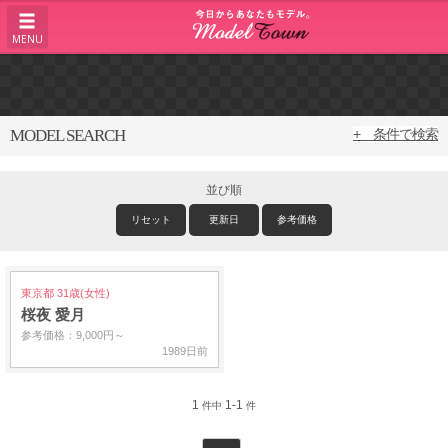
MENU
MODEL SEARCH
+ 条件で検索
並び順
リセット
更新日
参考価格
東京都 31歳(女性)
桜夜 愛月
参考価格：9,000円～
1989日前
1
1-1
件中
件