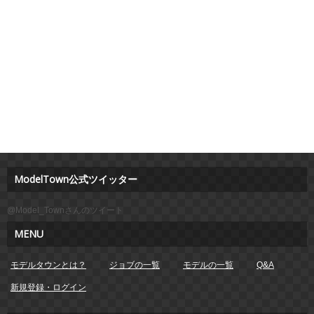
ModelTown公式ツイッター
@Model_Townさんのツイート
MENU
モデルタウンとは？
ジョブの一覧
モデルの一覧
Q&A
新規登録・ログイン