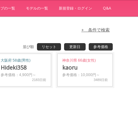
ョブの一覧
モデルの一覧
新規登録・ログイン
Q&A
+ 条件で検索
並び順
リセット
更新日
参考価格
大阪府 58歳(男性)
神奈川県 66歳(女性)
Hideki358
kaoru
参考価格：4,900円～
参考価格：10,000円～
2183日前
3489日前