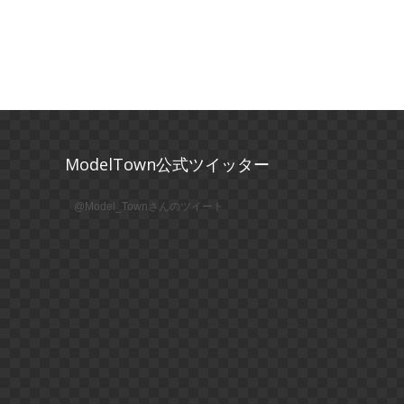
ModelTown公式ツイッター
@Model_Townさんのツイート