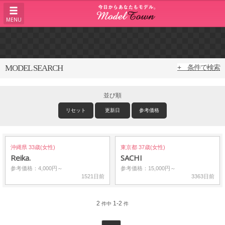
MENU
MODEL SEARCH
+ 条件で検索
並び順
リセット
更新日
参考価格
沖縄県 33歳(女性)
東京都 37歳(女性)
Reika.
SACHI
参考価格：4,000円～
参考価格：15,000円～
1521日前
3363日前
2
1-2
件中
件