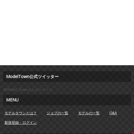
ModelTown公式ツイッター
@Model_Townさんのツイート
MENU
モデルタウンとは？
ジョブの一覧
モデルの一覧
Q&A
新規登録・ログイン