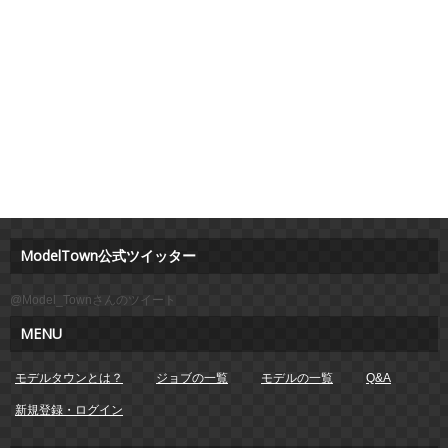
ModelTown公式ツイッター
@Model_Townさんのツイート
MENU
モデルタウンとは？
ジョブの一覧
モデルの一覧
Q&A
新規登録・ログイン