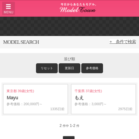
MENU
MODEL SEARCH
+ 条件で検索
並び順
リセット
更新日
参考価格
東京都 39歳(女性)
千葉県 37歳(女性)
Mayu
もえ
参考価格：200,000円～
参考価格：3,000円～
1335日前
2975日前
2
1-2
件中
件