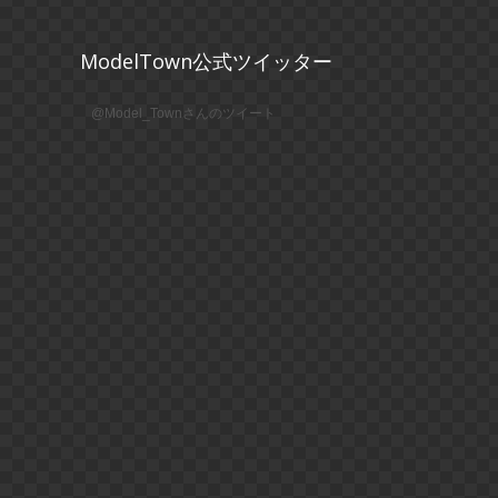
ModelTown公式ツイッター
@Model_Townさんのツイート