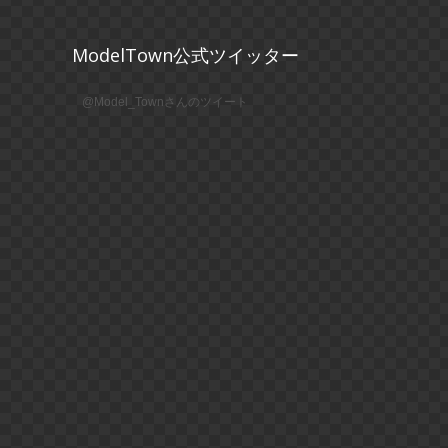
ModelTown公式ツイッター
@Model_Townさんのツイート