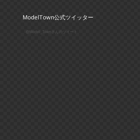
ModelTown公式ツイッター
@Model_Townさんのツイート