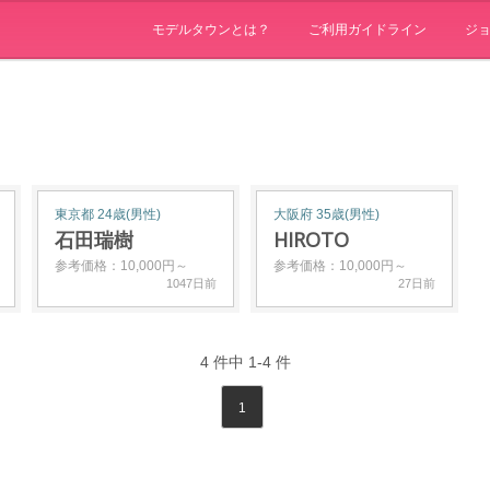
モデルタウンとは？
ご利用ガイドライン
ジ
東京都 24歳(男性)
大阪府 35歳(男性)
石田瑞樹
HIROTO
参考価格：10,000円～
参考価格：10,000円～
1047日前
27日前
4
件中
1-4
件
1