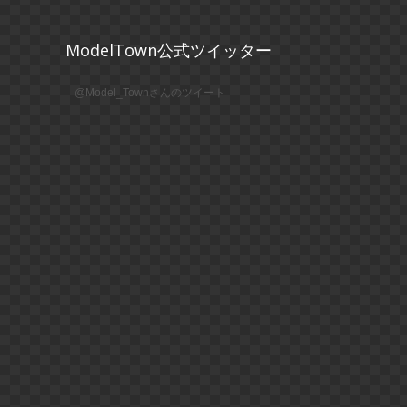
ModelTown公式ツイッター
@Model_Townさんのツイート