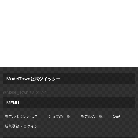
ModelTown公式ツイッター
@Model_Townさんのツイート
MENU
モデルタウンとは？
ジョブの一覧
モデルの一覧
Q&A
新規登録・ログイン