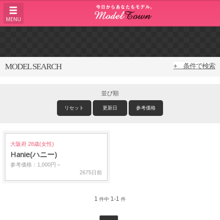
MENU
MODEL SEARCH
+ 条件で検索
並び順
リセット
更新日
参考価格
大阪府 28歳(女性)
Hanie(ハニー)
参考価格：1,000円～
2675日前
1
1-1
件中
件