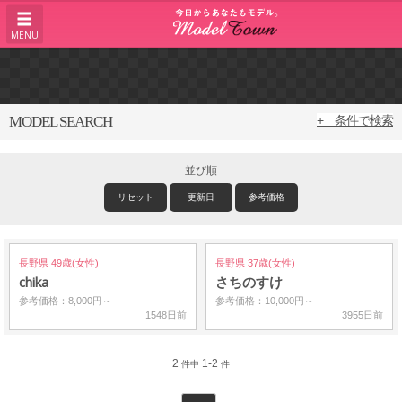
MENU
MODEL SEARCH
+ 条件で検索
並び順
リセット
更新日
参考価格
長野県 49歳(女性)
長野県 37歳(女性)
chika
さちのすけ
参考価格：8,000円～
参考価格：10,000円～
1548日前
3955日前
2
1-2
件中
件