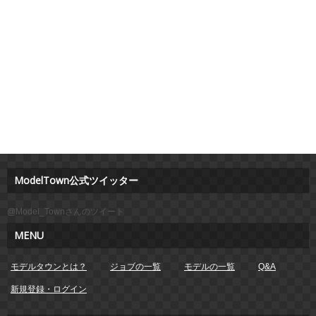
ModelTown公式ツイッター
@Model_Townさんのツイート
MENU
モデルタウンとは？
ジョブの一覧
モデルの一覧
Q&A
新規登録・ログイン