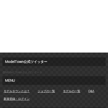
ModelTown公式ツイッター
@Model_Townさんのツイート
MENU
モデルタウンとは？
ジョブの一覧
モデルの一覧
Q&A
新規登録・ログイン