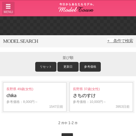
MENU
MODEL SEARCH
+ 条件で検索
並び順
リセット
更新日
参考価格
長野県 49歳(女性)
長野県 37歳(女性)
chika
さちのすけ
参考価格：8,000円～
参考価格：10,000円～
1547日前
3953日前
2
1-2
件中
件