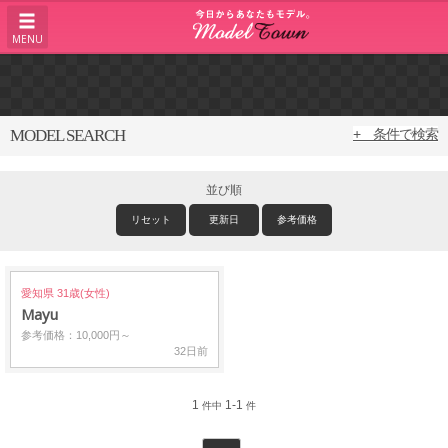
MENU
MODEL SEARCH
+ 条件で検索
並び順
リセット
更新日
参考価格
愛知県 31歳(女性)
Mayu
参考価格：10,000円～
32日前
1
1-1
件中
件