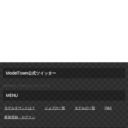
ModelTown公式ツイッター
@Model_Townさんのツイート
MENU
モデルタウンとは？
ジョブの一覧
モデルの一覧
Q&A
新規登録・ログイン