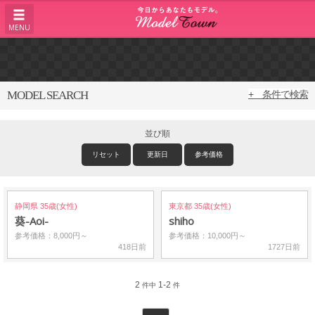
MENU
MODEL SEARCH
+ 条件で検索
並び順
リセット
更新日
参考価格
静岡県 35歳(女性)
東京都 35歳(女性)
葵-Aoi-
shiho
参考価格：8,000円～
参考価格：10,000円～
418日前
1727日前
2
1-2
件中
件