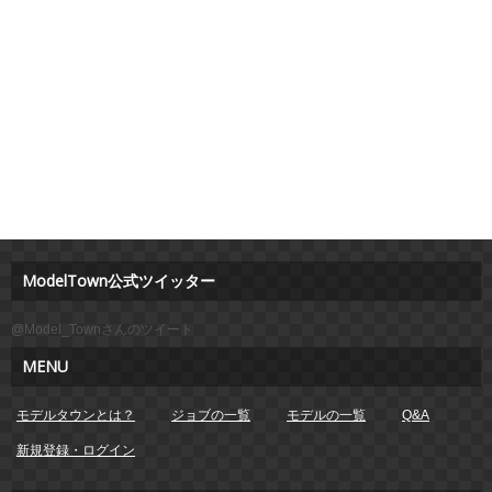
ModelTown公式ツイッター
@Model_Townさんのツイート
MENU
モデルタウンとは？
ジョブの一覧
モデルの一覧
Q&A
新規登録・ログイン